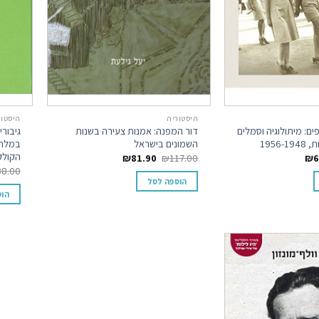
היסטוריה
היסטור
ים: מיתולוגיה וסמלים
דור המפנה: אמנות צעירה בשנות
גיבורי
1956
השמונים בישראל
במלחמ
הקולק
₪
81.90
₪
117.00
₪
6
88.00
הוספה לסל
הוס
Add to
wishlist