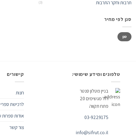
תרבות וחקר התרבות
(3)
סנן לפי מחיר
סנן
טלפונים ומידע שימושי:
קישורים
בניין מטלון סנטר
חנות
רח' מגשימים 20
לרכישת ספרי 
פתח תקווה
אודות ספרות ע
03-9229175
צור קשר
info@sifrut.co.il