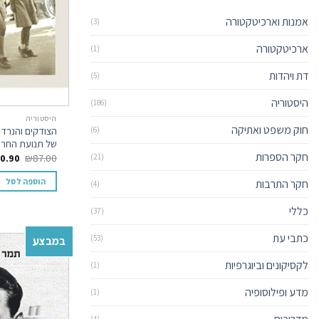
אמנות וארכיטקטורה
(3)
ארכיטקטורה
(1)
דת ויהדות
(5)
היסטוריה
(186)
היסטוריה
חוק משפט ואתיקה
הצודקים והנרדפ
(6)
של תנועת החרות, -1948
חקר הספרות
0.90
₪
87.00
(21)
הוספה לסל
חקר התרבות
(4)
כללי
(37)
כתבי עת
(53)
במבצע
לקסיקונים וביוגרפיות
(1)
מדע ופילוסופיה
(1)