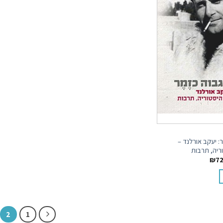
: יעקב אורלנד –
ריה, תרבות
₪
72
2
1