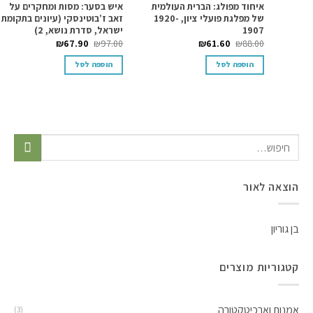
ה
איחוד מפולג: הברית העולמית
איש בסער: מסות ומחקרים על
6
של מפלגת פועלי ציון, 1920-
זאב ז’בוטינסקי (עיונים בתקומת
0
1907
ישראל, סדרת נושא, 2)
₪
67.90
₪
97.00
₪
61.60
₪
88.00
הוספה לסל
הוספה לסל
צאה לאור
גוריון
גוריות מוצרים
נות וארכיטקטורה
(3)