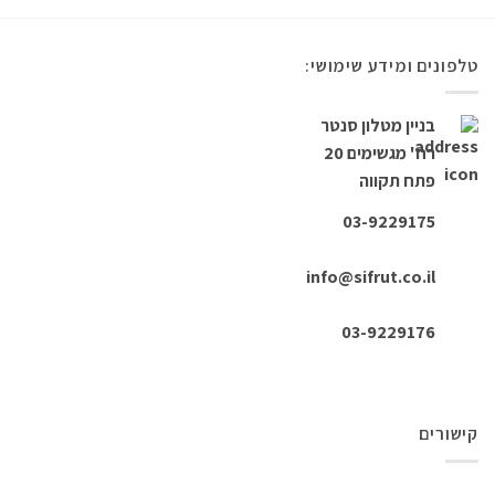
פונים ומידע שימושי:
בניין מטלון סנטר
רח' מגשימים 20
פתח תקווה
03-9229175
info@sifrut.co.il
03-9229176
שורים