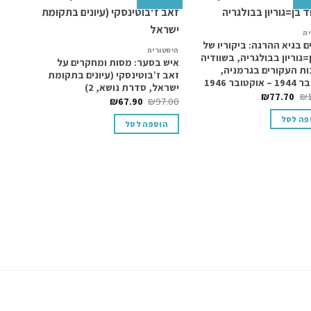
Add to
Add to
יה
wishlist
wishlist
ם בגיא ההרגה: ביקוריו של
היסטוריה
=גוריון בבולגריה, בשוודיה
איש בסער: מסות ומחקרים על
ת העקורים בגרמניה,
זאב ז’בוטינסקי (עיונים בתקומת
טובר 1946
ישראל, סדרת נושא, 2)
₪
77.70
₪
₪
67.90
₪
97.00
פה לסל
הוספה לסל