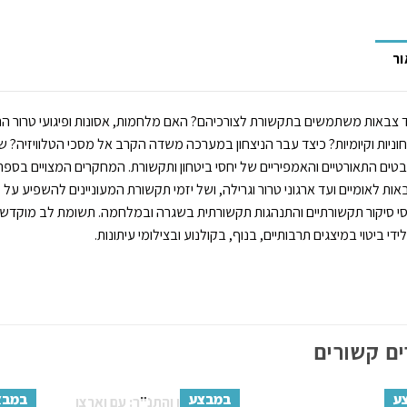
ור
 צבאות משתמשים בתקשורת לצורכיהם? האם מלחמות, אסונות ופיגועי טרור הם
וניות וקיומיות? כיצד עבר הניצחון במערכה משדה הקרב אל מסכי הטלוויזיה? 
טים התאורטיים והאמפיריים של יחסי ביטחון ותקשורת. המחקרים המצויים בספר 
ות לאומיים ועד ארגוני טרור וגרילה, ושל יזמי תקשורת המעוניינים להשפיע על 
י סיקור תקשורתיים והתנהגות תקשורתית בשגרה ובמלחמה. תשומת לב מוקדשת 
ידי ביטוי במיצגים תרבותיים, בנוף, בקולנוע ובצילומי עיתונות.
ם קשורים
ע
במבצע
במבצ