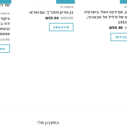
המלאי אזל
ה
היסטוריה
Add to
Add to
, אם ירצה האל: ביוגרפיה
בן-גוריון והתנ”ך: עם וארצו
היסטור
wishlist
wishlist
ת של ח’ליל אל-סכאכיני,
₪
35.00
₪
50.00
ביקורי
1953
דוד בן
₪
50.40
מידע נוסף
ובמחנו
ספטמבר 1944 – אוק
פה לסל
111.00
הוס
החשבון שלי