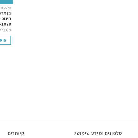
היסטורי
בן אדם
חינוכי
-1878
₪
72.00
הוס
טלפונים ומידע שימושי:
קישורים