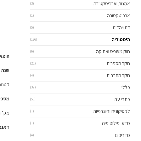
אמנות וארכיטקטורה
(3)
ארכיטקטורה
(1)
דת ויהדות
(5)
היסטוריה
(186)
חוק משפט ואתיקה
(6)
הוצאה
חקר הספרות
(21)
שנת הו
חקר התרבות
(4)
קטגור
כללי
(37)
מספר ע
כתבי עת
(53)
לקסיקונים וביוגרפיות
(1)
מק”ט: 301204
מדע ופילוסופיה
(1)
דאנאקוד: 
מדריכים
(4)