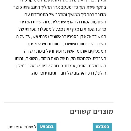
בחקר שירתו תוך כדי מעקב אחר תהליך התגבשותו כיוצר.
מדובר בתהליך ממושך ומורכב של התמודדות עם
השפעות המודרה הארץ ישראלית מזה ושירת המדינה
מזה. הספר אינו מקיף את מכלול מפעלו הספרותי של
המשורר אלא דן בספריו הראשונים (פרחי אש, עד עלות
השחר, שירי חותם ושושנת רוחות) ובנושאי מפתח
המעסיקים אותו מראשית הופעתו על בימת השירה
העברית: מלחמות הקיום של העם היהודי, השואה, זהותו
הישראלית-יהודית, עמדתו כ’צופה לבית ישראל’ וכ’צליין
חילוני’, דרכי העיצוב של דובריו וגיבוריו וכדומה.
מוצרים קשורים
במבצע
במבצע