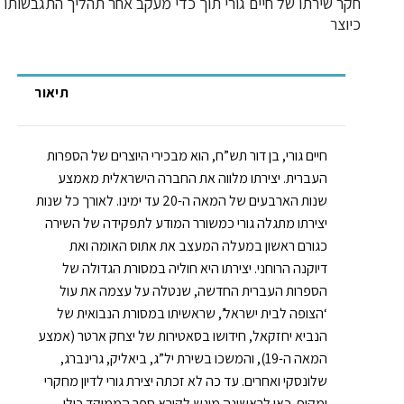
חקר שירתו של חיים גורי תוך כדי מעקב אחר תהליך התגבשותו
כיוצר
תיאור
חיים גורי, בן דור תש”ח, הוא מבכירי היוצרים של הספרות
העברית. יצירתו מלווה את החברה הישראלית מאמצע
שנות הארבעים של המאה ה-20 עד ימינו. לאורך כל שנות
יצירתו מתגלה גורי כמשורר המודע לתפקידה של השירה
כגורם ראשון במעלה המעצב את אתוס האומה ואת
דיוקנה הרוחני. יצירתו היא חוליה במסורת הגדולה של
הספרות העברית החדשה, שנטלה על עצמה את עול
‘הצופה לבית ישראל’, שראשיתו במסורת הנבואית של
הנביא יחזקאל, חידושו בסאטירות של יצחק ארטר (אמצע
המאה ה-19), והמשכו בשירת יל”ג, ביאליק, גרינברג,
שלונסקי ואחרים. עד כה לא זכתה יצירת גורי לדיון מחקרי
ומקיף. כאן לראשונה מוגש לקורא ספר הממוקד כולו