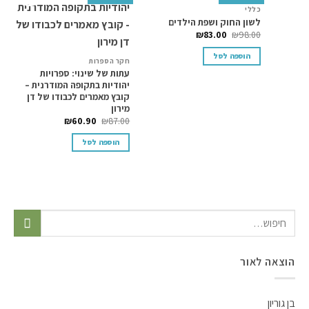
כללי
ה
Add to
Add to
לשון החוק ושפת הילדים
ה
wishlist
wishlist
₪
83.00
₪
98.00
0
הוספה לסל
חקר הספרות
עתות של שינוי: ספרויות
יהודיות בתקופה המודרנית –
קובץ מאמרים לכבודו של דן
מירון
₪
60.90
₪
87.00
הוספה לסל
הוצאה לאור
בן גוריון