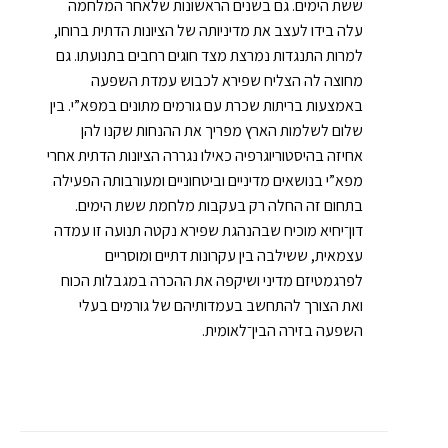
ששת הימים. גם בשנים הראשונות שלאחר המלחמה
עלה בידו לעצב את מדיניותה של הציונות הדתית ברוחו,
למרות התנגדות נמרצת מצד חוגים רחבים בתנועתו. גם
מחוצה לה הצליח שפירא לכבוש עמדת השפעה
באמצעות בריתות שכרת עם גורמים מתונים במפא”י. בין
שלום לשלמות הארץ מפריך את ההנחות שקנו להן
אחיזה בהיסטוריוגרפיה כאילו נגררה הציונות הדתית אחרי
מפא”י בנושאים מדיניים וביטחוניים ומעורבותה הפעילה
בתחום זה החלה רק בעקבות מלחמת ששת הימים.
דון־יחיא מוכיח שבהנהגת שפירא נקטה תנועה זו עמדה
עצמאית, ששילבה בין עקרונות דתיים ומוסריים
לפרגמטיזם מדיני ושיקפה את ההכרה במגבלות הכוח
ואת הצורך להתחשב בעמדותיהם של גורמים בעלי
השפעה בזירה הבין־לאומית.