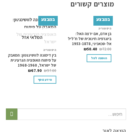
מוצרים קשורים
במבצע
במבצע
ה
היסטוריה
Add to
Add to
ב
בן אדם, אם ירצה האל:
wishlist
wishlist
המלאי אזל
ה
ביוגרפיה חינוכית של ח’ליל
ב
אל-סכאכיני, 1953-1878
ה
₪
50.40
₪
72.00
היסטוריה
0
בין דימונה לוושינגטון: המאבק
הוספה לסל
על פיתוח האופציה הגרעינית
של ישראל, 1968-1960
₪
67.90
₪
97.00
מידע נוסף
הוצאה לאור