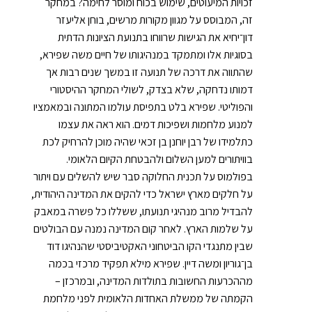
זכויות המיעוטים, שימוש בכוח ומוסר לחימה? במחקר
זה, המבוסס על מגוון מקורות מרשים, בוחן אליעזר
דון־יחיא את הגישות שרווחו בתנועת הציונות הדתית
בסוגיות אלו ומתמקד במנהיגותו של חיים משה שפירא,
שהתווה את דרכה של תנועה זו במשך שנים רבות אך
דמותו נדחקה, שלא בצדק, לשולי המחקר ההיסטורי
והפוליטי. שפירא בלט בתפיסת עולמו המתונה ובמאמציו
למנוע מלחמות ושפיכות דמים. הוא ראה את עצמו
כתלמידו של רבן יוחנן בן זכאי שהיה מוכן להרחיק לכת
בוויתורים למען השלום ולהבטחת הקיום הלאומי.
בפולמוס על תכנית החלוקה סבר שיש להשלים עם ויתור
על חלקים מארץ ישראל כדי להקים את המדינה היהודית,
להבדיל מרוב מנהיגי תנועתו, ששללו כל פשרה במאבק
על שלמות הארץ. לאחר קום המדינה נמנה עם הבולטים
שבין מתנגדי הקו הביטחוני האקטיביסטי שהנהיגו דוד
בן־גוריון ומשה דיין. שפירא מילא תפקיד מרכזי בכמה
מההכרעות החשובות בתולדות המדינה, ובמרכזן –
הקמתה של ממשלת האחדות הלאומית לפני מלחמת