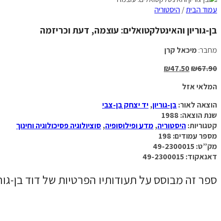
עמוד הבית
/
היסטוריה
בן-גוריון והאינטלקטואלים: עוצמה, דעת וכריזמה
מחבר:
מיכאל קרן
₪
47.50
₪
67.90
המלאי אזל
הוצאה לאור:
בן-גוריון
,
יד יצחק בן-צבי
שנת הוצאה: 1988
קטגוריות:
היסטוריה
,
מדע ופילוסופיה
,
סוציולוגיה פסיכולוגיה וחינוך
מספר עמודים: 198
מק”ט: 49-2300015
דאנאקוד: 49-2300015
ספר זה מבוסס על תעודותיו הפרטיות של דוד בן-גו