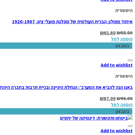
היסטוריה
איחוד מפולג: הברית העולמית של מפלגת פועלי ציון, 1920-1907
₪
61.60
₪
88.00
הוספה לסל
במבצע
Add to wishlist
היסטוריה
באנו הנה להביא את המערב’: הנחלת היגיינה ובניית תרבות בחברה היהו
₪
67.00
₪
96.00
הוספה לסל
במבצע
Add to wishlist