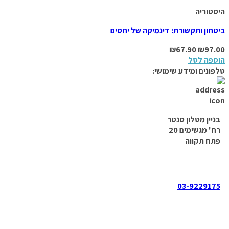
היסטוריה
ביטחון ותקשורת: דינמיקה של יחסים
₪
67.90
₪
97.00
הוספה לסל
טלפונים ומידע שימושי:
בניין מטלון סנטר
רח' מגשימים 20
פתח תקווה
03-9229175