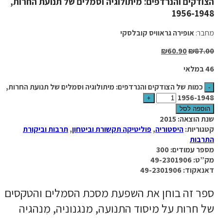
הצודקים והנרדפים: מיתולוגיה וסמלים של תנועת החרות,
1956-1948
מחבר:
אופירה גראוויס קובלסקי
₪
60.90
₪
87.00
46 במלאי
כמות של הצודקים והנרדפים: מיתולוגיה וסמלים של תנועת החרות,
1956-1948
הוספה לסל
שנת הוצאה: 2015
קטגוריות:
היסטוריה
,
פוליטיקה תקשורת וביטחון
,
תרבות וביקורת
התרבות
מספר עמודים: 300
מק”ט: 49-2301906
דאנאקוד: 49-2301906
ספר זה בוחן את השפעת מסכת הסמלים והטקסים
של חרות על מיסוד התנועה, מנגנוניה, מִנהגיה