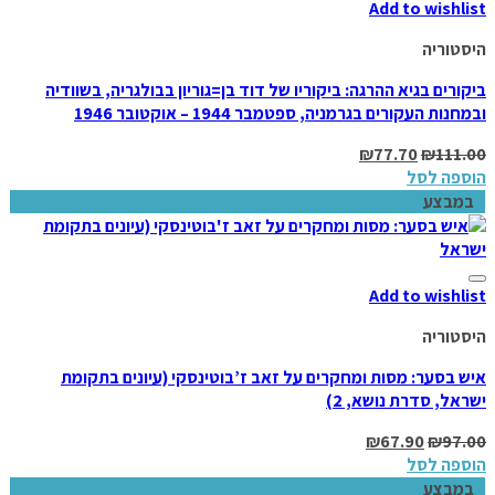
Add to wishlist
היסטוריה
ביקורים בגיא ההרגה: ביקוריו של דוד בן=גוריון בבולגריה, בשוודיה
ובמחנות העקורים בגרמניה, ספטמבר 1944 – אוקטובר 1946
₪
77.70
₪
111.00
הוספה לסל
במבצע
Add to wishlist
היסטוריה
איש בסער: מסות ומחקרים על זאב ז’בוטינסקי (עיונים בתקומת
ישראל, סדרת נושא, 2)
₪
67.90
₪
97.00
הוספה לסל
במבצע