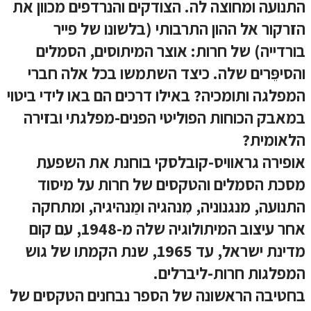
התנועה ומחוצה לה. הצודקים והנרדפים מכוון את
הזרקור אל ההון התרבותי (בלשונו של פייר
בורדייה) של חרות: אוצר המיתוסים, הסמלים
והסיפֵּרים שלה. כיצד השתמשו בכל אלה חברי
המפלגה ותומכיה? באילו דרכים הם באו לידי ביטוי
במאבק הכוחות הפוליטי הפנים-מפלגתי ובזירה
הלאומית?
אופירה גראוויס-קובלסקי בוחנת את השפעת
מסכת הסמלים והטקסים של חרות על מיסוד
התנועה, מנגנוניה, מִנהגיה ומַנהיגיה, ומתחקה
אחר עיצוב המיתולוגיה שלה מ-1948, עם קום
מדינת ישראל, עד 1965, שנת הקמתו של גוש
המפלגות חרות-ליברלים.
בחטיבה הראשונה של הספר נבחנים הטקסים של