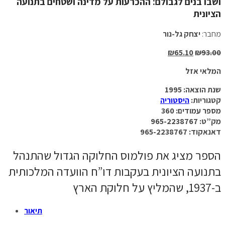
ושבו בנים לגבולם: ההכרעות על מדינה ושטחים בתנועה
הציונית
מחבר:
יצחק גל-נור
₪
65.10
₪
93.00
המלאי אזל
שנת הוצאה: 1995
קטגוריות:
היסטוריה
מספר עמודים: 360
מק”ט: 965-2238767
דאנאקוד: 965-2238767
הספר מציג את פולמוס החלוקה הגדול שהתנהל
בתנועה הציונית בעקבות דו”ח הוועדה המלכותית
ב-1937, שהמליץ על חלוקת הארץ
תיאור