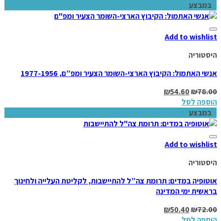
במבצע
Add to wishlist
היסטוריה
אנשי האתמול: הקיבוץ הארצי-השומר הצעיר ומפ”ם, 1977-1956
₪
54.60
₪
78.00
הוספה לסל
במבצע
Add to wishlist
היסטוריה
אוטופיה במדים: תרומת צה”ל להתיישבות, לקליטת העלייה ולחינוך
בראשית ימי המדינה
₪
50.40
₪
72.00
הוספה לסל