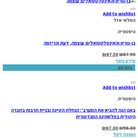
Add to wishlist
המלאי אזל
היסטוריה
בן-גוריון והאינטלקטואלים: עוצמה, דעת וכריזמה
₪
47.50
₪
67.90
מידע נוסף
במבצע
Add to wishlist
היסטוריה
באנו הנה להביא את המערב’: הנחלת היגיינה ובניית תרבות בחברה
היהודית בפלשתינה המנדטורית
₪
67.00
₪
96.00
הוספה לסל