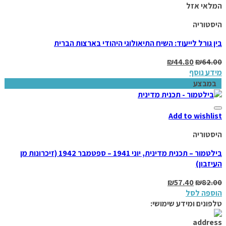
המלאי אזל
היסטוריה
בין גורל לייעוד: השיח התיאולוגי היהודי בארצות הברית
₪
44.80
₪
64.00
מידע נוסף
במבצע
Add to wishlist
היסטוריה
בילטמור – תכנית מדינית, יוני 1941 – ספטמבר 1942 (זיכרונות מן
העיזבון)
₪
57.40
₪
82.00
הוספה לסל
טלפונים ומידע שימושי: