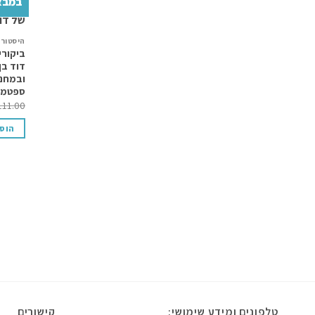
במבצ
היסטורי
ביקורי
דוד בן
ובמחנו
ספטמבר 1944 – אוק
111.00
הוס
טלפונים ומידע שימושי:
קישורים