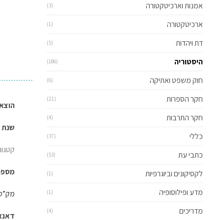
אמנות וארכיטקטורה
(3)
ארכיטקטורה
(1)
דת ויהדות
(5)
היסטוריה
(186)
חוק משפט ואתיקה
(6)
חקר הספרות
(21)
הוצאה
חקר התרבות
(4)
שנת הו
כללי
(37)
קטגור
כתבי עת
(53)
מספר ע
לקסיקונים וביוגרפיות
(1)
מדע ופילוסופיה
(1)
מק”ט: 301802
מדריכים
(4)
דאנאקוד: 