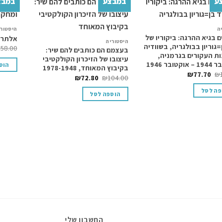
ע
במבצע
במבצ
Add to
Add to
ה
היסטור
wishlist
wishlist
ם בגיא ההרגה: ביקוריו של
אלתרמן
היסטוריה
=גוריון בבולגריה, בשוודיה
₪
58.00
בעצמם הם כותבים להם שיר:
ת העקורים בגרמניה,
עיצובו של הזיכרון הקולקטיבי
טובר 1946
הוס
בקיבוץ המאוחד, 1978-1948
₪
77.70
₪
₪
72.80
₪
104.00
פה לסל
הוספה לסל
החשבון שלי