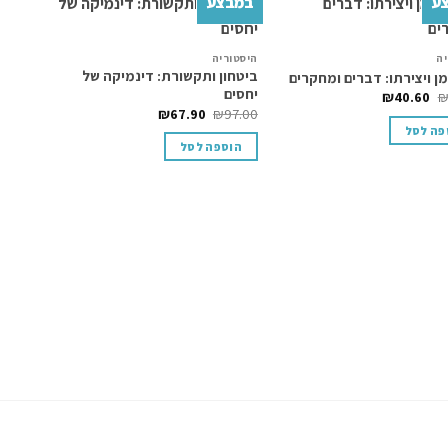
ע
במבצע
Add to
Add to
יה
היסטוריה
wishlist
wishlist
ביטחון ותקשורת: דינמיקה של
 ויצירתו: דברים ומחקרים
יחסים
₪
40.60
₪
67.90
₪
97.00
פה לסל
הוספה לסל