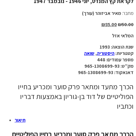
לקראת קץ המנדט, יוני 1946 - נובמבר 1947
מחבר:
מאיר אביזוהר (עורך)
₪
35.00
₪
50.00
המלאי אזל
שנת הוצאה: 1993
קטגוריות:
היסטוריה
,
שואה
מספר עמודים: 448
מק”ט: 965-1308699-93
דאנאקוד: 965-1308699-93
הכרך מתעד ומתאר פרק סוער ומכריע בחייו
הפוליטיים של דוד בן-גוריון באמצעות דבריו
וכתביו
תיאור
הכרך מתאר פרק סוער ומכריע בחייו הפוליטיים