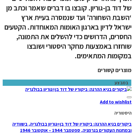
של דוד בן-גוריון. קובצו בו דברים שאמר וכתב מן
‘השבת השחורה’ ועד שנמסרה בעיית ארץ
ישראל לדיון בארגון האומות המאוחדות. הקטעים
החסרים, הדרושים כדי להשלים את התמונה,
שוחזרו באמצעות מחקר היסטורי ושובצו
במקומות המתאימים.
מוצרים קשורים
במבצע
Add to wishlist
היסטוריה
ביקורים בגיא ההרגה: ביקוריו של דוד בן=גוריון בבולגריה, בשוודיה
ובמחנות העקורים בגרמניה, ספטמבר 1944 – אוקטובר 1946