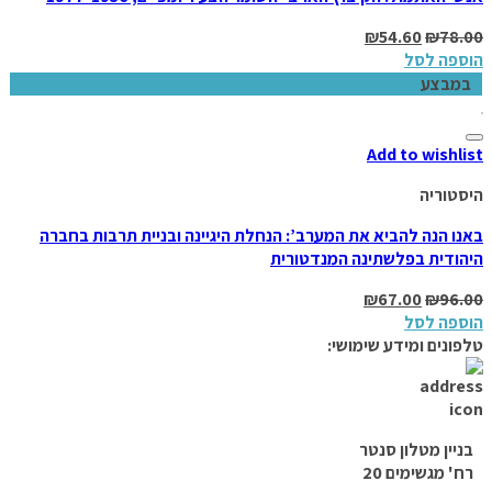
₪
54.60
₪
78.00
הוספה לסל
במבצע
Add to wishlist
היסטוריה
באנו הנה להביא את המערב’: הנחלת היגיינה ובניית תרבות בחברה
היהודית בפלשתינה המנדטורית
₪
67.00
₪
96.00
הוספה לסל
טלפונים ומידע שימושי:
בניין מטלון סנטר
רח' מגשימים 20