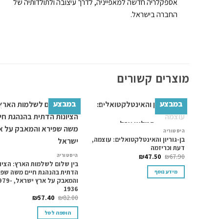
אספקלריה חדשה למאפייניה, לדרך עיצובה ולתולדותיה של
החברה בישראל.
וצרים קשורים
במבצע
במבצע
ה
המלאי אזל
Add to
Add to
ב
wishlist
wishlist
היסטוריה
0
בן-גוריון והאינטלקטואלים: עוצמה,
דעת וכריזמה
היסטוריה
₪
47.50
₪
67.90
בין שלום לשלמות הארץ: הציונות
הדתית בהנהגת חיים משה שפירא
מידע נוסף
והמאבק על ארץ ישראל, 1979-
1936
₪
57.40
₪
82.00
הוספה לסל