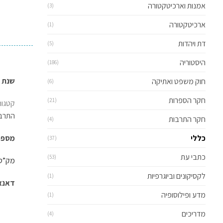
אמנות וארכיטקטורה
(3)
ארכיטקטורה
(1)
דת ויהדות
(5)
היסטוריה
(186)
שנת הו
חוק משפט ואתיקה
(6)
חקר הספרות
(21)
קטגור
התרב
חקר התרבות
(4)
כללי
מספר ע
(37)
כתבי עת
(53)
מק”ט: -10049
לקסיקונים וביוגרפיות
(1)
דאנאקוד: 
מדע ופילוסופיה
(1)
מדריכים
(4)