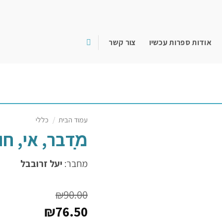
אודות ספרות עכשיו
צור קשר
עמוד הבית
/
כללי
מ̣דבר, אי, ח
מחבר:
יעל זרובבל
₪
90.00
₪
76.50