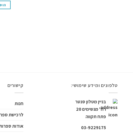
הוס
טלפונים ומידע שימושי:
קישורים
בניין מטלון סנטר
חנות
רח' מגשימים 20
לרכישת ספרי
פתח תקווה
אודות ספרות 
03-9229175