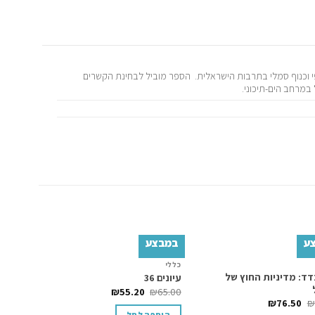
י וכנוף סמלי בתרבות הישראלית. הספר מוביל לבחינת הקשרים
במרחב הים-תיכוני.
ע
במבצע
כללי
Add to
Add to
ד: מדיניות החוץ של
עיונים 36
wishlist
wishlist
₪
55.20
₪
65.00
₪
76.50
₪
הוספה לסל