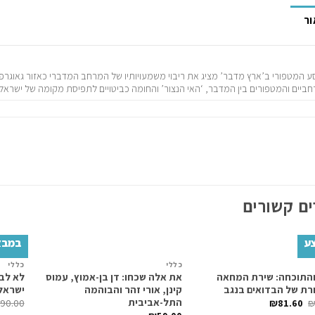
ור
 המטפורי ב’ארץ מדבר’ מציג את ריבוי משמעויותיו של המרחב המדברי כאזור גאוגרפ
ביים והמטפורים בין המדבר, ‘האי הנצור’ והחומה כביטויים לתפיסת מקומה של ישראל 
ם קשורים
ע
במבצ
כללי
כללי
Add to
Add to
והתוכחה: שירת המחאה
את אלה שכחו: דן בן-אמוץ, עמוס
לא לבד
wishlist
wishlist
רת של הבדואים בנגב
קינן, אורי זהר והבוהמה
ישראל
התל-אביבית
90.00
₪
81.60