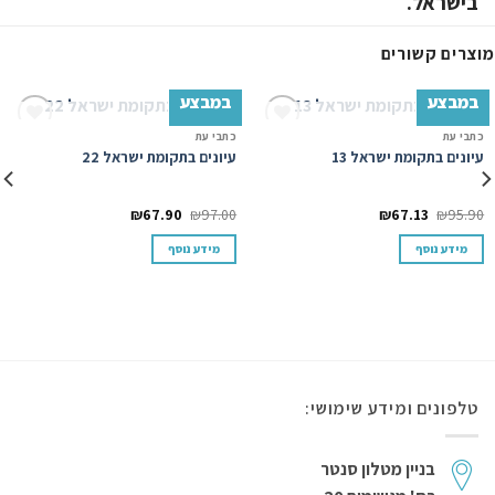
בישראל.
מוצרים קשורים
במבצע
במבצע
המלאי אזל
המלאי אזל
כתבי עת
כתבי עת
Add to
Add to
עיונים בתקומת ישראל 13
עיונים בתקומת ישראל 22
wishlist
wishlist
₪
67.90
₪
97.00
₪
67.13
₪
95.90
מידע נוסף
מידע נוסף
טלפונים ומידע שימושי:
בניין מטלון סנטר