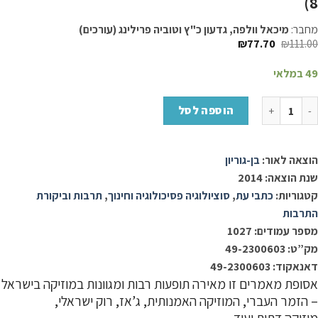
8)
מחבר:
מיכאל וולפה, גדעון כ"ץ וטוביה פרילינג (עורכים)
₪
77.70
₪
111.00
49 במלאי
כמות של מוזיקה בישראל (עיונים בתקומת ישראל, סדרת נושא, 8)
הוספה לסל
הוצאה לאור:
בן-גוריון
שנת הוצאה: 2014
קטגוריות:
כתבי עת
,
סוציולוגיה פסיכולוגיה וחינוך
,
תרבות וביקורת
התרבות
מספר עמודים: 1027
מק”ט: 49-2300603
דאנאקוד: 49-2300603
אסופת מאמרים זו מאירה תופעות רבות ומגוונות במוזיקה בישראל
– הזמר העברי, המוזיקה האמנותית, ג’אז, רוק ישראלי,