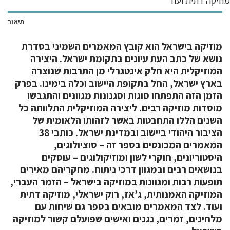
מוזיקה דתית ועוד
תיאור
מוזיקה בישראל הוא קובץ המאמרים השמיני בסדרת
נושא של כתב העת עיונים בתקומת ישראל. היצירה
המוזיקלית היא חלק אינטגרלי מן התרבות שנוצרה
בארץ ישראל, החל בתקופת היישוב וכלה בימינו. בפרק
הזמן הזה התפתחו סוגות וסגנונות מגוונים והתגבשו
מוסדות מוזיקה רבים. ליצירה המוזיקלית התלוותה כל
השנים הללו התחבטות באשר לזהותו הלאומית של
הציבור היהודי ביישוב ובמדינת ישראל. כותבי 38
המאמרים המכונסים בספר זה – סוציולוגים,
היסטוריונים, חוקרי לשון ומוזיקולוגים – עוסקים
בנושאים רבים ובמגוון דרכי ניתוח. מחקריהם מאירים
תופעות רבות ומגוונות במוזיקה בישראל – הזמר העברי,
המוזיקה האמנותית, ג’אז, רוק ישראלי, מוזיקה דתית
ועוד. לצד המאמרים מובאים בספר גם שיחות עם
מלחינים, זמרים, נגנים ואישים שפועלם קשור למוזיקה