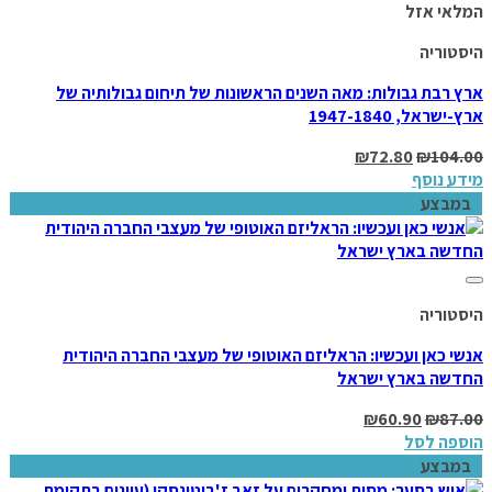
Add to wishlist
המלאי אזל
היסטוריה
ארץ רבת גבולות: מאה השנים הראשונות של תיחום גבולותיה של
ארץ-ישראל, 1947-1840
₪
72.80
₪
104.00
מידע נוסף
במבצע
Add to wishlist
היסטוריה
אנשי כאן ועכשיו: הראליזם האוטופי של מעצבי החברה היהודית
החדשה בארץ ישראל
₪
60.90
₪
87.00
הוספה לסל
במבצע