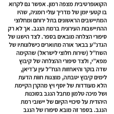
הקואופרטיבית מצפה רמון. אפשר גם לקרוא
בו קטעי יומן של מדריך עולי רומניה, שהיו
המתיישבים הראשונים בתל ירוחם ומחלוצי
ההתיישבות העירונית ברמת הנגב. אך לא רק
סיפורי הצלחה מובאים בספר. לצד הישגו של
הגדנ”ע בבאר אורה מתוארים כישלונותיו של
השח”ל (שירות חלוצי לישראל) שהקימה
מפא”י, ולצד סיפורי ההצלחה של קיבוץ
שדה בוקר והיאחזות הנח”ל עין ע’דיאן,
לימים קיבוץ יטבתה, מוצגות חווֹת הדעת
הלא מעודדות של יוסף ויץ מהקרן הקיימת
ושל מיכה טלמון מחבל הנגב בסוכנות
היהודית על סיכויי הקיום של יישובי רמת
הנגב. בספר זה מובא סיפורו של הנגב