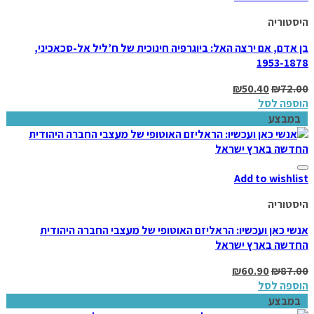
היסטוריה
בן אדם, אם ירצה האל: ביוגרפיה חינוכית של ח’ליל אל-סכאכיני,
1953-1878
₪
50.40
₪
72.00
הוספה לסל
במבצע
Add to wishlist
היסטוריה
אנשי כאן ועכשיו: הראליזם האוטופי של מעצבי החברה היהודית
החדשה בארץ ישראל
₪
60.90
₪
87.00
הוספה לסל
במבצע