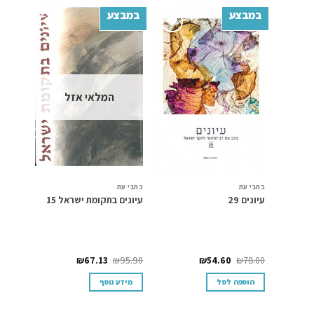
במבצע
במבצע
במב
Add to
Add to
wishlist
wishlist
המלאי אזל
כתבי עת
כתבי עת
היסטור
מסביב
עיונים 29
עיונים בתקומת ישראל 15
חדשים
י”ח בר
(עיונ
סדרת נ
04.00
₪
67.13
₪
95.90
₪
54.60
₪
78.00
הוספה לסל
מידע נוסף
הוס