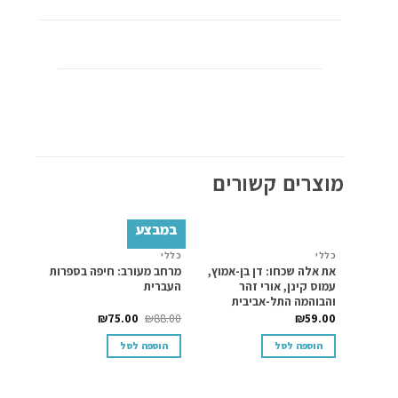
מוצרים קשורים
במבצע
במב
כללי
כללי
כללי
Add to
Add to
את אלה שכחו: דן בן-אמוץ,
מרחב מעורב: חיפה בספרות
עיונים 9
wishlist
wishlist
עמוס קינן, אורי זהר
העברית
והבוהמה התל-אביבית
75.00
₪
75.00
₪
88.00
₪
59.00
הוספה לסל
הוספה לסל
הוס