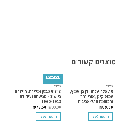
מוצרים קשורים
במבצע
במב
כללי
כללי
כללי
Add to
Add to
את אלה שכחו: דן בן-אמוץ,
ציונות מבטן ומלידה: הילודה
לא לב
wishlist
wishlist
עמוס קינן, אורי זהר
ביישוב – מניעתה ועידודה,
ישראל
והבוהמה התל-אביבית
1960-1918
90.00
₪
76.50
₪
90.00
₪
59.00
הוספה לסל
הוספה לסל
הוס