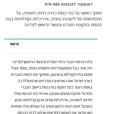
דאנאקוד: 978-965-5101157
מחקר ראשוני על בתי כנסת כזירה דתית-לאומית, על
התפתחותה של ליטורגיה ציונית, אדריכלות וקהילתיות בבתי
הכנסת בתקופת המנדט ובעשור הראשון למדינה
תיאור
בית הכנסת העברי בימי המנדט ובעשור הראשון למדינה
היה אתר בעל משמעות דתית ולאומית כאחד, מוסד פעיל
ותוסס בחיי הקהילות ובארגונן, ששיקף את ההוויה העברית
בארץ ישראל ואת האירועים המרכזיים שהתחוללו בה
באותה העת. כיצד הוקמו בתי כנסת ביישוב העברי
החדש? מיהם האישים שעיצבו את חיי בתי הכנסת ואילו
חידושי ליטורגיה, אדריכלות וצורות ארגון קהילתיות נוצקו
בתוכם? תחת כיפת הלאום משיב על שאלות אלה ואחרות:
הוא מבאר את השמות החדשים שניתנו לבתי הכנסת,