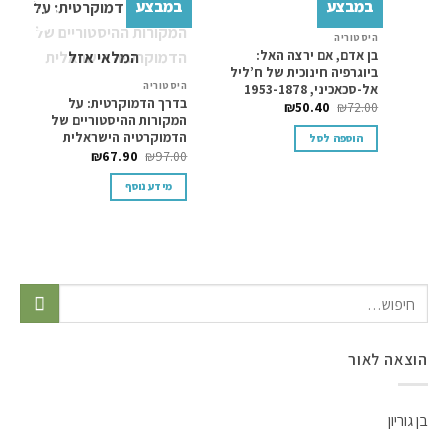
במבצע
במבצע
היסטוריה
Add to
Add to
בן אדם, אם ירצה האל:
המלאי אזל
wishlist
wishlist
ביוגרפיה חינוכית של ח’ליל
היסטוריה
ה
אל-סכאכיני, 1953-1878
בדרך הדמוקרטית: על
א
₪
50.40
₪
72.00
המקורות ההיסטוריים של
מ
הדמוקרטיה הישראלית
0
הוספה לסל
₪
67.90
₪
97.00
מידע נוסף
הוצאה לאור
בן גוריון