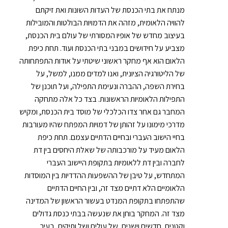
מנתח את בתי הכנסת של העדות השונות ואת זיקתם
להוויה הלאומית, מזהה את הדמויות הבולטות והמובילות
בעיצוב מחדש של אופיו המסורתי של עולם בית הכנסת,
מצביע על חידושים במבני בתי הכנסת ועוד. תחת כיפת
הלאום הוא אף מחקר ראשוני שיטתי על אודות התפתחותה
של הליטורגיה הציונית, ואנו למדים ממנו, למשל, על
בחירת השפה, ההברה ונעימת התפילה, ועל תוכנן של
התפילות הלאומיות הראשונות. בצד כל אלה מתחקה
המחבר גם אחר צדו הכלכלי של מוסד בית הכנסת, ומקיש
מדרכי מימונו על זהותן של דמויות המפתח שהיו מעורבות
בחיי הישוב העברי ובחיים הדתיים עצמם. תחת כיפת
הלאום מעיד על מורכבותה של שאלת היחסים בין דת
לחברה ובין דת ללאומיות בתקופת היישוב העברי
המתחדש, על טיבן של ההשפעות ההדדיות בין המוסדות
הלאומיים הלא דתיים מצד זה, ובין החיים הדתיים
שהתפתחו בתקופת המנדט בעשור הראשון של המדינה
מצד זה. המחקר בוחן את שנעשה בבתי כנסת גדולים
וקטנים, חדשים וישנים, של עולים ושל ותיקים, בעיר