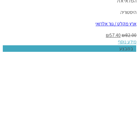
המלאי אזל
היסטוריה
ארץ מקלט / גור אלרואי
₪
57.40
₪
82.00
מידע נוסף
במבצע