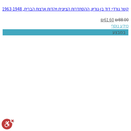
קשר גורדי: דוד בן-גוריון, ההסתדרות הציונית ויהדות ארצות הברית, 1963-1948
₪
61.60
₪
88.00
מידע נוסף
במבצע