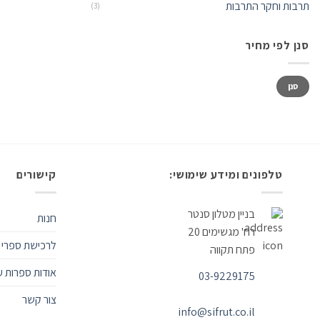
תרבות וחקר התרבות
(3)
סנן לפי מחיר
סנן
טלפונים ומידע שימושי:
קישורים
בניין מטלון סנטר
חנות
רח' מגשימים 20
לרכישת ספרי 
פתח תקווה
אודות ספרות ע
03-9229175
צור קשר
info@sifrut.co.il