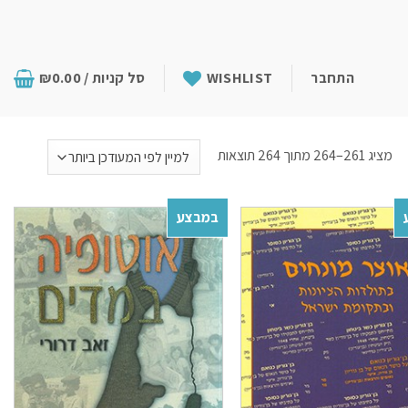
התחבר
WISHLIST
סל קניות /
0.00
₪
מציג 261–264 מתוך 264 תוצאות
במבצע
Add to
Add to
wishlist
wishlist