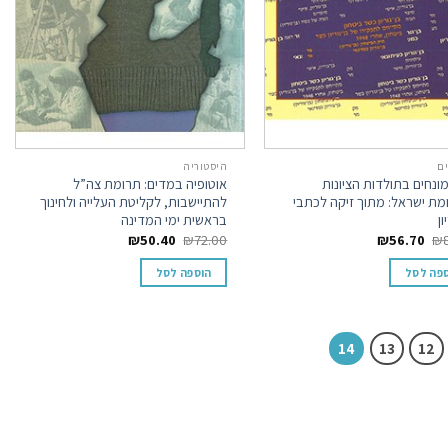
ם
היסטוריה
ונחים בתולדות הציונות
אוטופיה במדים: תרומת צה”ל
מת ישראל: מתוך זיקה לכתבי
להתיישבות, לקליטת העלייה ולחינוך
ון
בראשית ימי המדינה
₪
50.40
₪
72.00
₪
56.70
₪
פה לסל
הוספה לסל
14
13
12