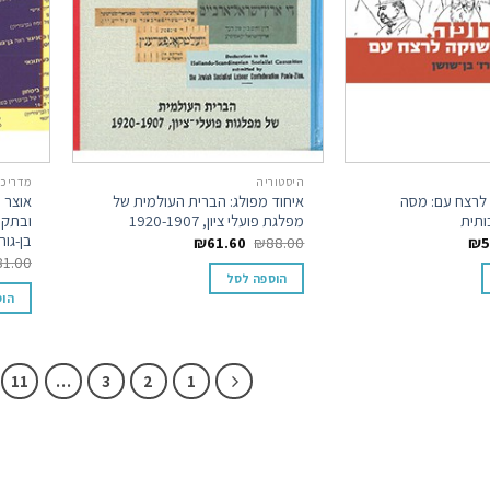
היסטוריה
מדריכי
 לרצח עם: מסה
איחוד מפולג: הברית העולמית של
אוצר מ
ותית
מפלגת פועלי ציון, 1920-1907
ובתקו
בן-גורי
₪
61.60
₪
88.00
₪
5
81.00
הוספה לסל
הוס
11
…
3
2
1